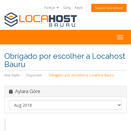
Türkçe
Giriş
Kayıt
Sepeti Görüntüle
Togg
navig
Obrigado por escolher a Locahost
Bauru
Ana Sayfa
Duyurular
Obrigado por escolher a Locahost Bauru
Aylara Göre